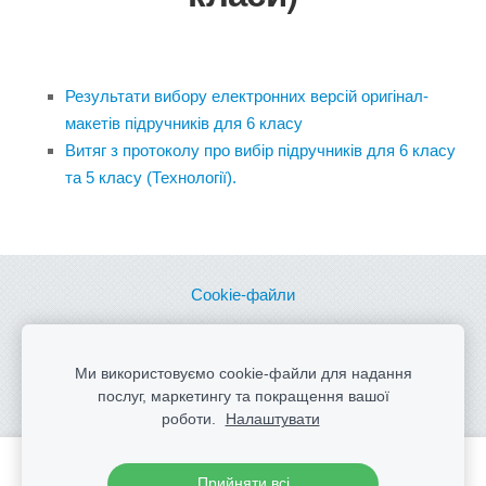
Результати вибору електронних версій оригінал-
макетів підручників для 6 класу
Витяг з протоколу про вибір підручників для 6 класу
та 5 класу (Технології).
Cookie-файли
Сайт створено з
Mozello
- найзручнішим онлайн
Ми використовуємо cookie-файли для надання
конструктором сайтів.
послуг, маркетингу та покращення вашої
роботи.
Налаштувати
Створіть свій вебсайт або інтернет-магазин за
Прийняти всі