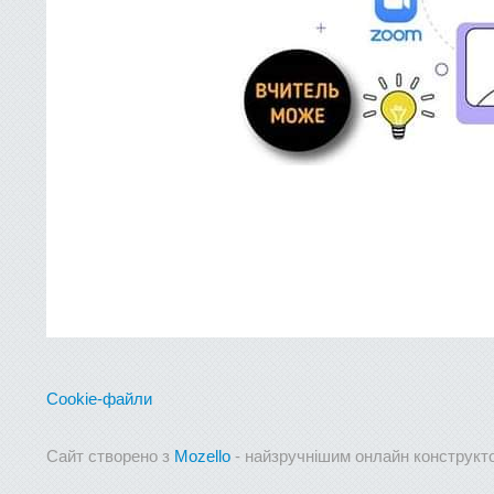
Cookie-файли
Сайт створено з
Mozello
- найзручнішим онлайн конструкто