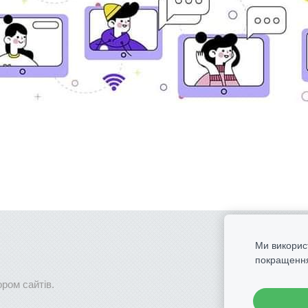
Ми викорис
покращення
ром сайтів.