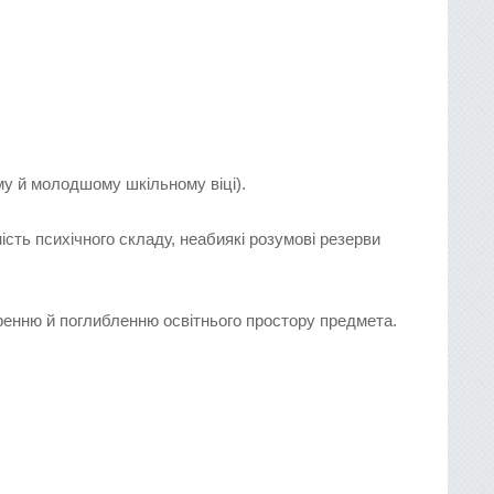
му й молодшому шкільному віці).
ність психічного складу, неабиякі розумові резерви
ренню й поглибленню освітнього простору предмета.