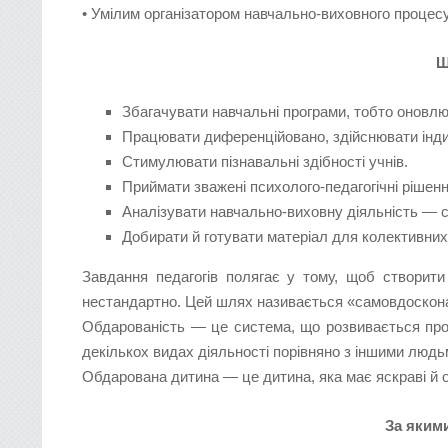
• Умілим організатором навчально-виховного процесу
Щ
Збагачувати навчальні програми, тобто
Працювати диференційовано, здійснювати
Стимулювати пізнавальні здібності учнів.
Приймати зважені психолого-педагогічні рішен
Аналізувати навчально-виховну діяльність
Добирати й готувати матеріал для колектив
Завдання педагогів полягає у тому, щоб створити
нестандартно. Цей шлях називається «самовдоскона
Обдарованість — це система, що розвивається про
декількох видах діяльності порівняно з іншими людь
Обдарована дитина — це дитина, яка має яскраві й оч
За яким