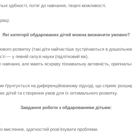
ьні здібності, потяг до навчання, творчі можливості.
раці.
Які категорії обдарованих дітей можна визначити умовно?
мового розвитку (такі діти найчастіше зустрічаються в дошкільно
і — у певній галузі науки (підлітковий вік).
в у навчанні, але мають яскраву пізнавальну активність, оригіналь
ьми ґрунтується на диференційованому підході, що сприяє розши
х дітей та створення умов для їх оптимального розвитку.
Завдання роботи з обдарованими дітьми:
.
ого мислення, здатностей розв’язувати проблеми.