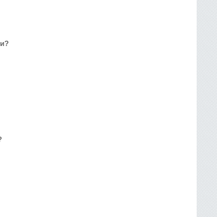
ми?
?