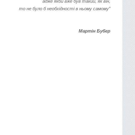
адже якби вже був такий, як він,
то не було б необхідності в ньому самому”
Мартін
Бубер