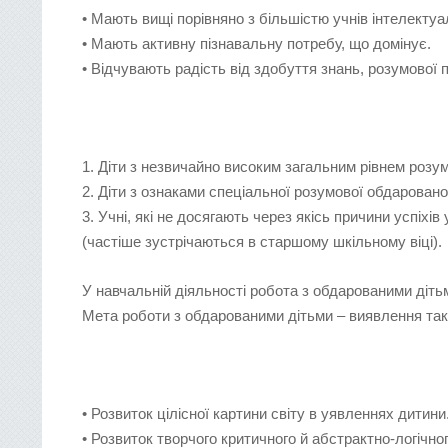
• Мають вищі порівняно з більшістю учнів інтелектуал
• Мають активну пізнавальну потребу, що домінує.
• Відчувають радість від здобуття знань, розумової п
1. Діти з незвичайно високим загальним рівнем розу
2. Діти з ознаками спеціальної розумової обдарованост
3. Учні, які не досягають через якісь причини успіхі
(частіше зустрічаються в старшому шкільному віці).
У навчальній діяльності робота з обдарованими діт
Мета роботи з обдарованими дітьми – виявлення таки
• Розвиток цілісної картини світу в уявленнях дитини
• Розвиток творчого критичного й абстрактно-логічн