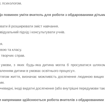
, психологом.
о повинен уміти вчитель для роботи з обдарованими дітьм
 оновлювати й розширювати зміст навчання.
 індивідуальний підхід і консультувати учнів.
ня.
 — свою та класу.
них творчих справ.
 умови, з яких будь-яка дитина могла б просуватися шляхом
ленням дитини в умовах освітнього процесу».
тягом життя, визначає можливість досягнення людиною вищих (
ми.
евидні, іноді видатні досягнення (або внутрішні передумови таки
и напрямами здійснюється робота вчителів з обдарованими