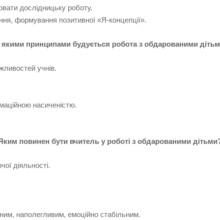
нювати дослідницьку роботу.
ння, формування позитивної «Я-концепції».
 якими принципами будується робота з обдарованими діть
ожливостей учнів.
маційною насиченістю.
Яким повинен бути вчитель у роботі з обдарованими дітьми
чої діяльності.
ним, наполегливим, емоційно стабільним.