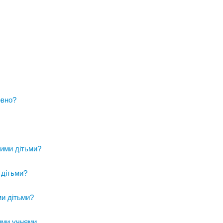
овно?
ими дітьми?
 дітьми?
ми дітьми?
ими учнями
.