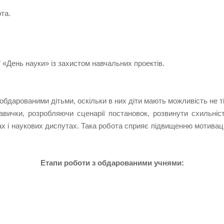
та.
ї «День науки» із захистом навчальних проектів.
обдарованими дітьми, оскільки в них діти мають можливість не ті
авички, розробляючи сценарії постановок, розвинути схильніст
ах і наукових диспутах. Така робота сприяє підвищенню мотиваці
Етапи роботи з обдарованими учнями: