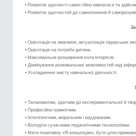
• Розвиток здатності самостійно навчатися та здійс
• Розвиток здатностей до самопізнання й саморозумі
За
• Орієнтація на змагання, актуалізація лідерських м
• Орієнтація на потреби дитини.
• Максимальне розширення кола інтересів.
• Домінування розвивальних можливостей над інфор
• Ускладнення змісту навчальної діяльності.
• Талановитим, здатним до експериментальної й твор
• Професійно грамотним.
• Інтелігентним, моральним і ерудованим.
• Володіти сучасними педагогічними технологіями.
• Мати позитивну «Я-концепцію», бути цілеспрямова