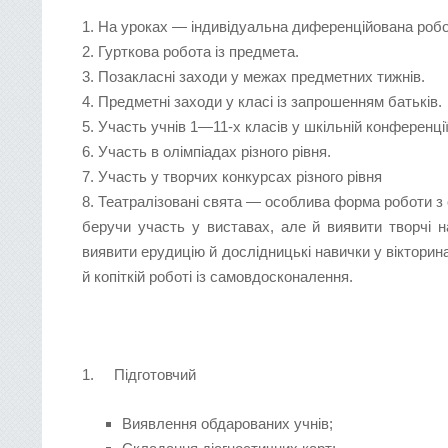
1. На уроках — індивідуальна диференційована робо
2. Гурткова робота із предмета.
3. Позакласні заходи у межах предметних тижнів.
4. Предметні заходи у класі із запрошенням батьків.
5. Участь учнів 1—11-х класів у шкільній конференці
6. Участь в олімпіадах різного рівня.
7. Участь у творчих конкурсах різного рівня
8. Театралізовані свята — особлива форма роботи з 
беручи участь у виставах, але й виявити творчі н
виявити ерудицію й дослідницькі навички у вікторин
й копіткій роботі із самовдосконалення.
1. Підготовчий
Виявлення обдарованих учнів;