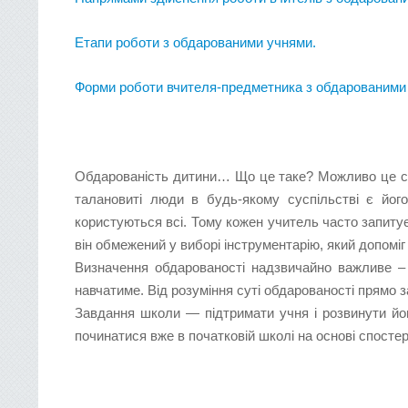
Етапи роботи з обдарованими учнями.
Форми роботи вчителя-предметника з обдарованими 
Обдарованість дитини… Що це таке? Можливо це своєр
талановиті люди в будь-якому суспільстві є йог
користуються всі. Тому кожен учитель часто запитує
він обмежений у виборі інструментарію, який допоміг
Визначення обдарованості надзвичайно важливе – в
навчатиме. Від розуміння суті обдарованості прямо з
Завдання школи — підтримати учня і розвинути його
починатися вже в початковій школі на основі спосте