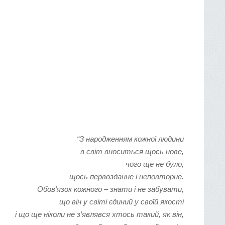
“З народженням кожної людини
в світ вноситься щось нове,
чого ще не було,
щось первозданне і неповторне.
Обов’язок кожного – знати і не забувати,
що він у світі єдиний у своїй якості
і що ще ніколи не з’являвся хтось такий, як він,