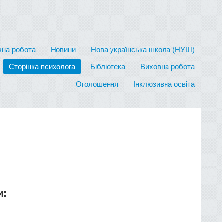
на робота
Новини
Нова українська школа (НУШ)
Сторінка психолога
Бібліотека
Виховна робота
Оголошення
Інклюзивна освіта
и: