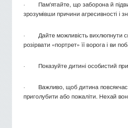
· Пам'ятайте, що заборона й підвищ
зрозумівши причини агресивності і з
· Дайте можливість вихлюпнути свою 
розірвати «портрет» її ворога і ви п
· Показуйте дитині особистий прикла
· Важливо, щоб дитина повсякчас поч
приголубити або пожаліти. Нехай вон