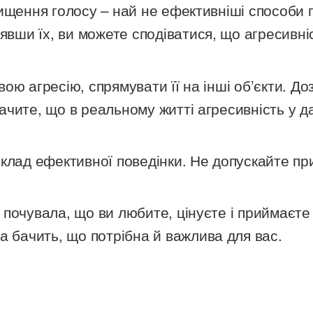
ення голосу – най не ефективніші способи п
нявши їх, ви можете сподіватися, що агресивн
агресію, спрямувати її на інші об’єкти. Доз
обачите, що в реальному житті агресивність у 
д ефективної поведінки. Не допускайте при н
увала, що ви любите, цінуєте і приймаєте її
а бачить, що потрібна й важлива для вас.