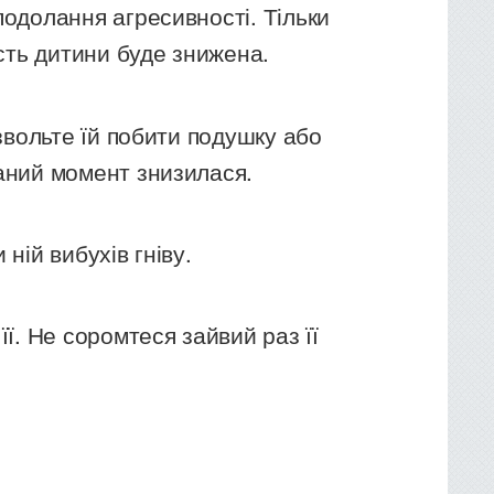
одолання агресивності. Тільки
ість дитини буде знижена.
вольте їй побити подушку або
даний момент знизилася.
ій вибухів гніву.
. Не соромтеся зайвий раз її