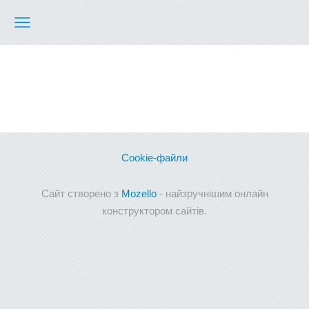
Cookie-файли
Сайт створено з
Mozello
- найзручнішим онлайн
конструктором сайтів.