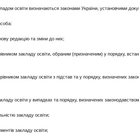
акладом освіти визначаються законами України, установчими доку
особа:
нову редакцію та зміни до них;
ерівником закладу освіти, обраним (призначеним) у порядку, вс
керівником закладу освіти з підстав та у порядку, визначених з
кладу освіти у випадках та порядку, визначених законодавством
ьністю закладу освіти;
ментів закладу освіти;