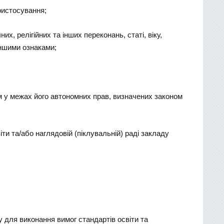
ристосування;
х, релігійних та інших переконань, статі, віку,
іншими ознаками;
м у межах його автономних прав, визначених законом
и та/або наглядовій (піклувальній) раді закладу
у для виконання вимог стандартів освіти та