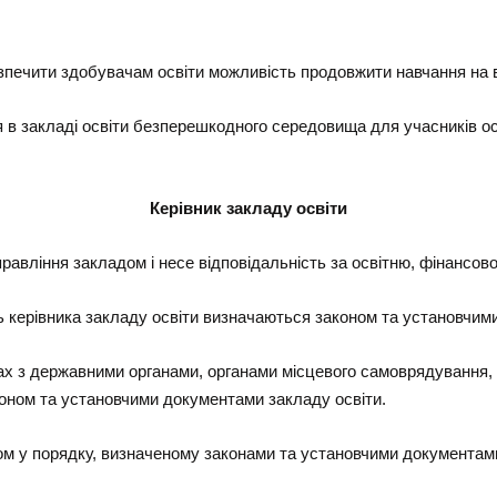
абезпечити здобувачам освіти можливість продовжити навчання на в
 в закладі освіти безперешкодного середовища для учасників ос
Керівник закладу освіти
равління закладом і несе відповідальність за освітню, фінансово
ть керівника закладу освіти визначаються законом та установчим
нах з державними органами, органами місцевого самоврядування,
оном та установчими документами закладу освіти.
ом у порядку, визначеному законами та установчими документами,