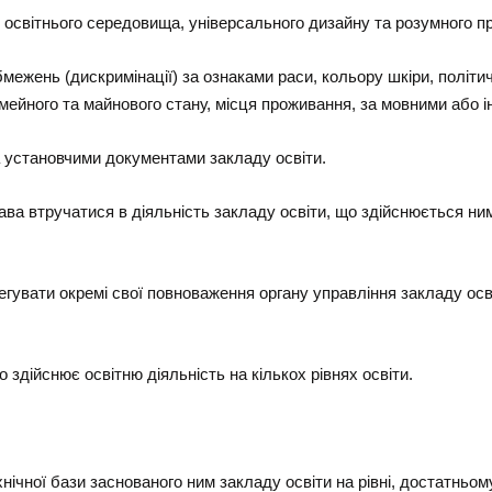
о освітнього середовища, універсального дизайну та розумного п
жень (дискримінації) за ознаками раси, кольору шкіри, політични
сімейного та майнового стану, місця проживання, за мовними або 
а установчими документами закладу освіти.
ава втручатися в діяльність закладу освіти, що здійснюється ни
увати окремі свої повноваження органу управління закладу освіт
 здійснює освітню діяльність на кількох рівнях освіти.
ічної бази заснованого ним закладу освіти на рівні, достатньом