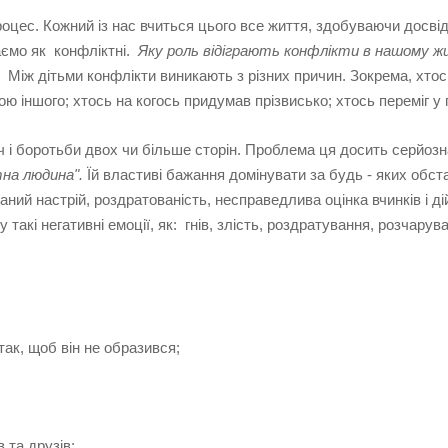
роцес. Кожний із нас вчиться цього все життя, здобуваючи досвід 
аємо як конфліктні.
Яку роль відіграють конфлікти в нашому ж
 дітьми конфлікти виникають з різних причин. Зокрема, хтось 
іншого; хтось на когось придумав прізвисько; хтось переміг у гр
ч і боротьби двох чи більше сторін. Проблема ця досить серйозн
на людина".
Їй властиві бажання домінувати за будь - яких обста
аний настрій, роздратованість, несправедлива оцінка вчинків і 
акі негативні емоції, як: гнів, злість, роздратування, розчарува
к, щоб він не образився;
та друзів;