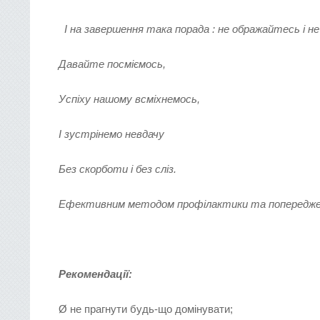
І на завершення така порада : не ображайтесь і н
Давайте посміємось,
Успіху нашому всміхнемось,
І зустрінемо невдачу
Без скорботи і без сліз.
Ефективним методом профілактики та попереджен
Рекомендації:
Ø не прагнути будь-що домінувати;