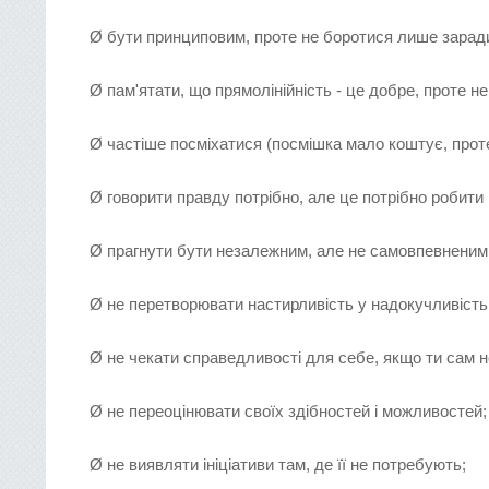
Ø бути принциповим, проте не боротися лише заради
Ø пам'ятати, що прямолінійність - це добре, проте н
Ø частіше посміхатися (посмішка мало коштує, проте
Ø говорити правду потрібно, але це потрібно робити 
Ø прагнути бути незалежним, але не самовпевненим
Ø не перетворювати настирливість у надокучливість
Ø не чекати справедливості для себе, якщо ти сам 
Ø не переоцінювати своїх здібностей і можливостей;
Ø не виявляти ініціативи там, де її не потребують;