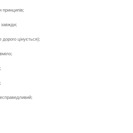
 принципів;
е завжди;
 дорого цінується);
вміло;
;
;
несправедливий;