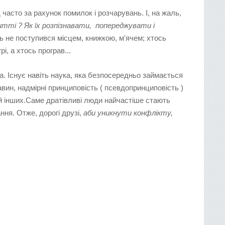
часто за рахунок помилок і розчарувань. І, на жаль,
итті ?
Як їх розпізнавати, попереджувати і
не поступився місцем, книжкою, м'ячем; хтось
і, а хтось програв...
а. Існує навіть наука, яка безпосередньо займається
вин, надмірні принциповість ( псевдопринциповість )
дій інших.Саме дратівливі люди найчастіше стають
ння. Отже, дорогі друзі,
аби уникнути конфлікту,