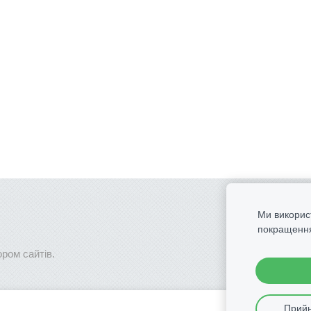
Ми викорис
покращення
ром сайтів.
Прийн