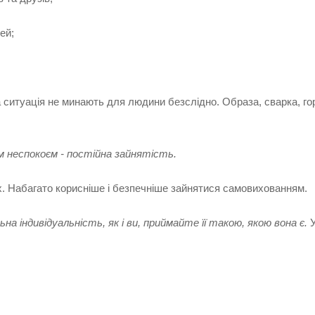
ей;
 ситуація не минають для людини безслідно. Образа, сварка, горе
 неспокоєм - постійна зайнятість.
 Набагато корисніше і безпечніше зайнятися самовихованням.
на індивідуальність, як і ви, приймайте її такою, якою вона є.
У