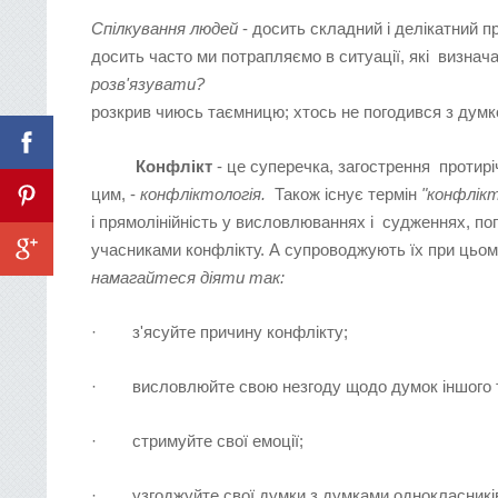
Спілкування людей
- досить складний і делікатний п
досить часто ми потрапляємо в ситуації, які визнач
розв'язувати?
Між
розкрив чиюсь таємницю; хтось не погодився з думкою 
Конфлікт
- це суперечка, загострення протирі
цим, -
конфліктологія.
Також існує термін
"конфлікт
і прямолінійність у висловлюваннях і судженнях, пог
учасниками конфлікту. А супроводжують їх при цьому т
намагайтеся діяти так:
· з'ясуйте причину конфлікту;
· висловлюйте свою незгоду щодо думок іншого та
· стримуйте свої емоції;
· узгоджуйте свої думки з думками однокласників 